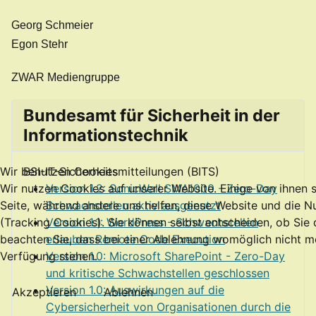
Georg Schmeier
Egon Stehr
ZWAR Mediengruppe
Bundesamt für Sicherheit in der
Informationstechnik
BSI-IT-Sicherheitsmitteilungen (BITS)
Wir benutzen Cookies
Version 1.2: SonicWall SMA1000 - Zero-Day
Wir nutzen Cookies auf unserer Website. Einige von ihnen si
Schwachstellen aktiv ausgenutzt
Seite, während andere uns helfen, diese Website und die N
Version 1.1: WordPress - Schwachstellen
(Tracking Cookies). Sie können selbst entscheiden, ob Sie
erlauben Remote Code Execution
beachten Sie, dass bei einer Ablehnung womöglich nicht meh
Version 1.0: Microsoft SharePoint - Zero-Day
Verfügung stehen.
und kritische Schwachstellen geschlossen
Version 1.0: Auswirkungen auf die
Akzeptieren
Ablehnen
Cybersicherheit von Organisationen durch die